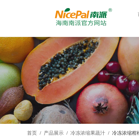
首页
/
产品展示
/
冷冻浓缩果蔬汁
/
冷冻浓缩柑