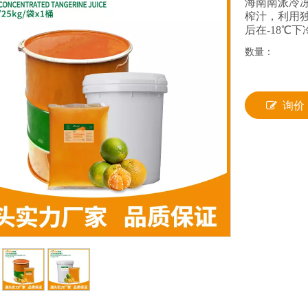
海南南派冷
榨汁，利用独
后在-18℃
数量：
询价