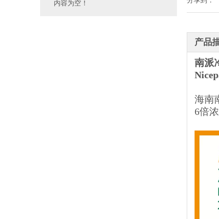
分享到：
内容为空！
产品
南派
Nicep
海南
6倍