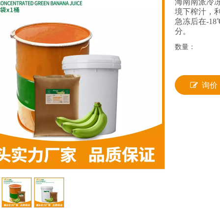
海南南派冷
境下榨汁，利
急冻后在-1
分。
数量：
询价