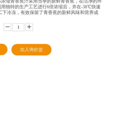
冻浓缩青香蕉汁采用当季的新鲜青香蕉，在洁净的环
用独特的生产工艺进行6倍浓缩后，并在-38℃快速
8℃下冷冻，有效保留了青香蕉的新鲜风味和营养成
加入询价篮