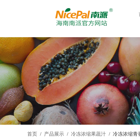
首页
/
产品展示
/
冷冻浓缩果蔬汁
/
冷冻浓缩青