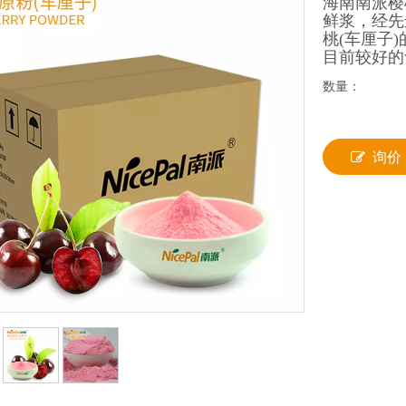
海南南派樱
鲜浆，经先
桃(车厘子
目前较好的
数量：
询价