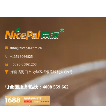

info@nicepal.com.cn
+13518066825

+0898-65861208


海南省海口市龙华区梧桐路诚利大道9号
全国服务热线
：4008 559 662