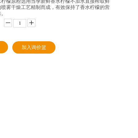
水柠檬原粉选用当季新鲜香水柠檬不加水直接榨取鲜
的喷雾干燥工艺精制而成，有效保持了香水柠檬的营
味。
加入询价篮