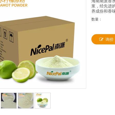
海南南派香
浆，经先进
养成份和香
数量：
询价