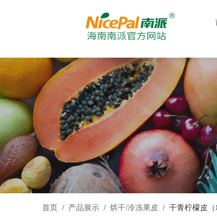
首页
/
产品展示
/
烘干/冷冻果皮
/
干青柠檬皮（