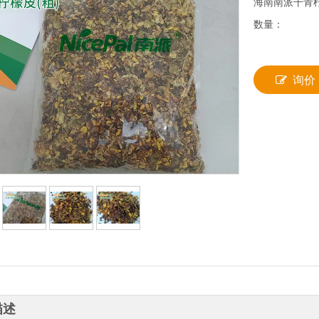
海南南派干青
数量：
询价
描述