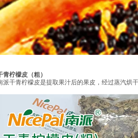
干青柠檬皮（粗）
南派干青柠檬皮是提取果汁后的果皮，经过蒸汽烘