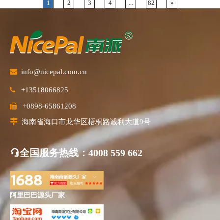
1
2
3
4
...
82
»

info@nicepal.com.cn
+13518066825

+0898-65861208


海南省海口市龙华区梧桐路诚利大道9号
全国服务热线
：4008 559 662
阿里巴巴源头厂家