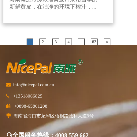
新鲜黄皮，在洁净的环境下榨汁，利
用独特的生产工艺进行6倍浓缩后，
并在-38℃快速急冻后在-18℃下冷
冻，有效保留了黄皮新鲜风味和营养
成分。
1
2
3
4
...
82
»

info@nicepal.com.cn
+13518066825

+0898-65861208


海南省海口市龙华区梧桐路诚利大道9号
全国服务热线
：4008 559 662