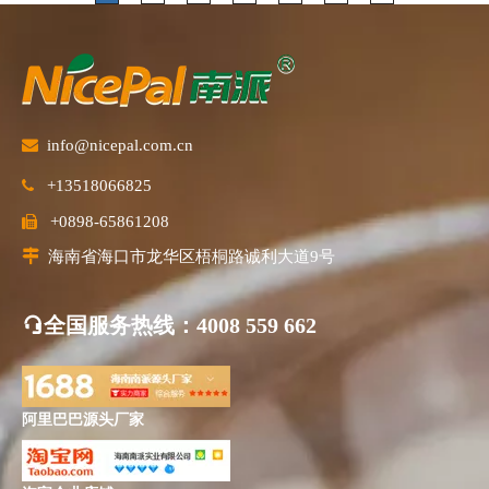

info@nicepal.com.cn
+13518066825

+0898-65861208


海南省海口市龙华区梧桐路诚利大道9号
全国服务热线
：4008 559 662
阿里巴巴源头厂家