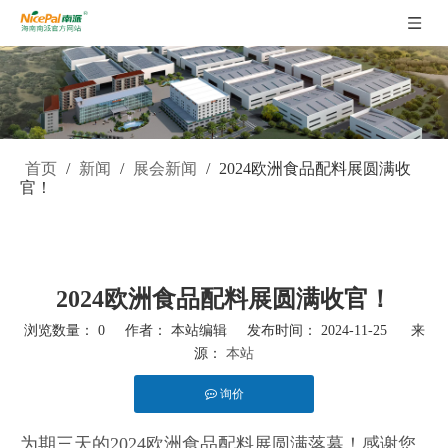
首页
/
新闻
/
展会新闻
/
2024欧洲食品配料展圆满收
官！
2024欧洲食品配料展圆满收官！
浏览数量：
0
作者： 本站编辑 发布时间： 2024-11-25 来
源：
本站
询价
["facebook","twitter","line","wechat","linkedin","pinterest","whatsapp"]
为期三天的2024欧洲食品配料展圆满落幕！感谢您