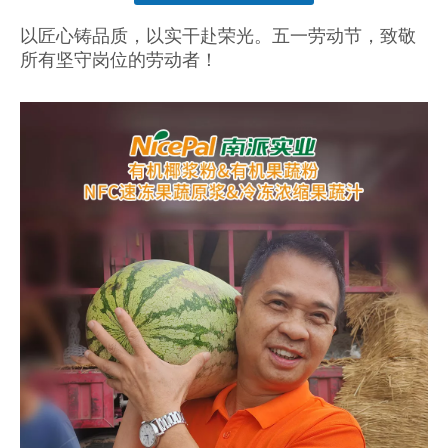
["facebook","twitter","line","wechat","linkedin","pinterest","whatsapp"]
以匠心铸品质，以实干赴荣光。五一劳动节，致敬
所有坚守岗位的劳动者！