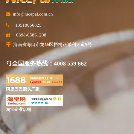

info@nicepal.com.cn
+13518066825

+0898-65861208


海南省海口市龙华区梧桐路诚利大道9号
全国服务热线
：4008 559 662
阿里巴巴源头厂家
淘宝企业店铺