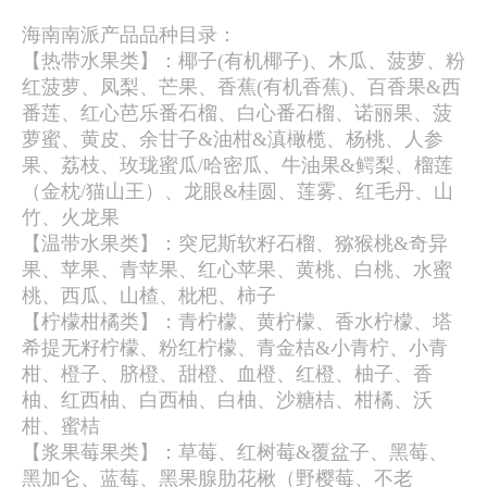
海南南派产品品种目录：
【热带水果类】：椰子(有机椰子)、木瓜、菠萝、粉
红菠萝、凤梨、芒果、香蕉(有机香蕉)、百香果&西
番莲、红心芭乐番石榴、白心番石榴、诺丽果、菠
萝蜜、黄皮、余甘子&油柑&滇橄榄、杨桃、人参
果、荔枝、玫珑蜜瓜/哈密瓜、牛油果&鳄梨、榴莲
（金枕/猫山王）、龙眼&桂圆、莲雾、红毛丹、山
竹、火龙果
【温带水果类】：突尼斯软籽石榴、猕猴桃&奇异
果、苹果、青苹果、红心苹果、黄桃、白桃、水蜜
桃、西瓜、山楂、枇杷、柿子
【柠檬柑橘类】：青柠檬、黄柠檬、香水柠檬、塔
希提无籽柠檬、粉红柠檬、青金桔&小青柠、小青
柑、橙子、脐橙、甜橙、血橙、红橙、柚子、香
柚、红西柚、白西柚、白柚、沙糖桔、柑橘、沃
柑、蜜桔
【浆果莓果类】：草莓、红树莓&覆盆子、黑莓、
黑加仑、蓝莓、黑果腺肋花楸（野樱莓、不老