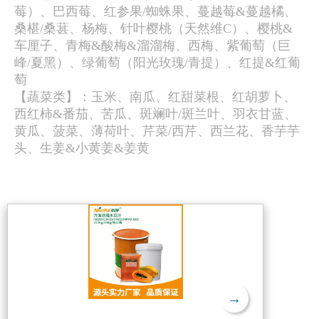
莓）、巴西莓、红参果/蜘蛛果、蔓越莓&蔓越橘、
桑椹/桑葚、杨梅、针叶樱桃（天然维C）、樱桃&
车厘子、青梅&酸梅&溜溜梅、西梅、紫葡萄（巨
峰/夏黑）、绿葡萄（阳光玫瑰/青提）、红提&红葡
萄
【蔬菜类】：玉米、南瓜、红甜菜根、红胡萝卜、
西红柿&番茄、苦瓜、斑斓叶/斑兰叶、羽衣甘蓝、
黄瓜、菠菜、薄荷叶、芹菜/西芹、西兰花、香芋芋
头、生姜&小黄姜&姜黄
→