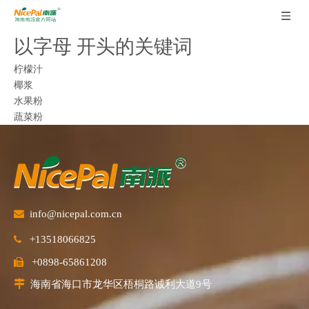
以字母 开头的关键词
柠檬汁
椰浆
水果粉
蔬菜粉

info@nicepal.com.cn
+13518066825

+0898-65861208


海南省海口市龙华区梧桐路诚利大道9号